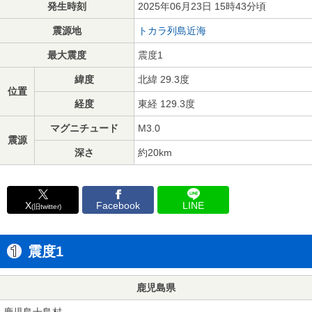
発生時刻
2025年06月23日 15時43分頃
震源地
トカラ列島近海
最大震度
震度1
緯度
北緯 29.3度
位置
経度
東経 129.3度
マグニチュード
M3.0
震源
深さ
約20km
X
Facebook
LINE
(旧twitter)
震度1
鹿児島県
鹿児島十島村