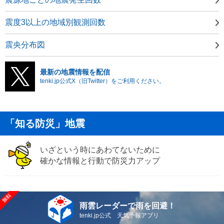
震度3以上の地域別観測回数
震央分布図
最新の地震情報を配信
tenki.jp公式X（旧Twitter）をご利用ください。
「知る防災」地震
いざという時にあわてないために
確かな情報と行動で防災力アップ
雨雲レーダーで雨を回避！
tenki.jp公式 天気予報アプリ