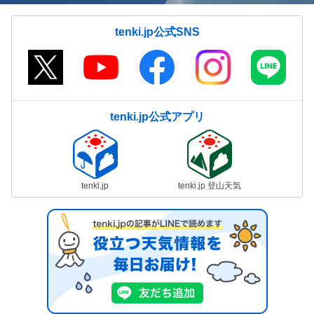
tenki.jp公式SNS
tenki.jp公式アプリ
tenki.jp
tenki.jp 登山天気