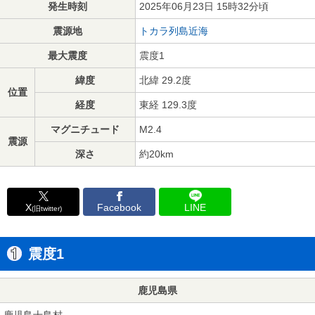
発生時刻
2025年06月23日 15時32分頃
震源地
トカラ列島近海
最大震度
震度1
緯度
北緯 29.2度
位置
経度
東経 129.3度
マグニチュード
M2.4
震源
深さ
約20km
X
Facebook
LINE
(旧twitter)
震度1
鹿児島県
鹿児島十島村