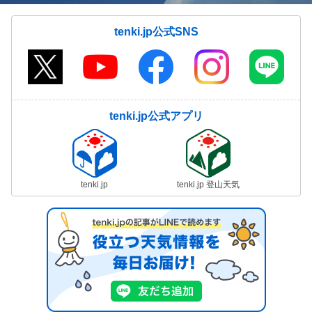
tenki.jp公式SNS
tenki.jp公式アプリ
tenki.jp
tenki.jp 登山天気