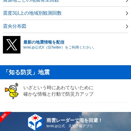
震度3以上の地域別観測回数
震央分布図
最新の地震情報を配信
tenki.jp公式X（旧Twitter）をご利用ください。
「知る防災」地震
いざという時にあわてないために
確かな情報と行動で防災力アップ
雨雲レーダーで雨を回避！
tenki.jp公式 天気予報アプリ