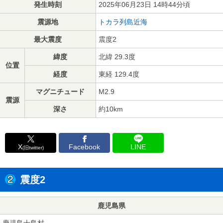
発生時刻
2025年06月23日 14時44分頃
震源地
トカラ列島近海
最大震度
震度2
緯度
北緯 29.3度
位置
経度
東経 129.4度
マグニチュード
M2.9
震源
深さ
約10km
X
Facebook
LINE
(旧twitter)
震度2
鹿児島県
鹿児島十島村