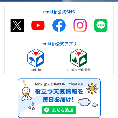
tenki.jp公式SNS
tenki.jp公式アプリ
tenki.jp
tenki.jp 登山天気