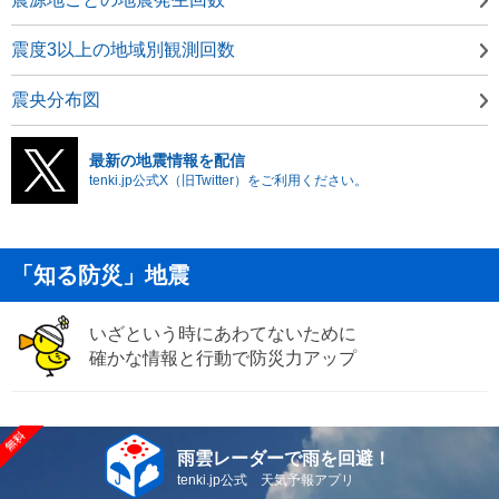
震度3以上の地域別観測回数
震央分布図
最新の地震情報を配信
tenki.jp公式X（旧Twitter）をご利用ください。
「知る防災」地震
いざという時にあわてないために
確かな情報と行動で防災力アップ
雨雲レーダーで雨を回避！
tenki.jp公式 天気予報アプリ