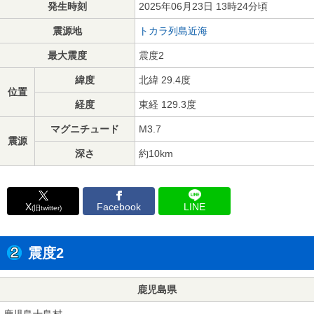
発生時刻
2025年06月23日 13時24分頃
震源地
トカラ列島近海
最大震度
震度2
緯度
北緯 29.4度
位置
経度
東経 129.3度
マグニチュード
M3.7
震源
深さ
約10km
X
Facebook
LINE
(旧twitter)
震度2
鹿児島県
鹿児島十島村