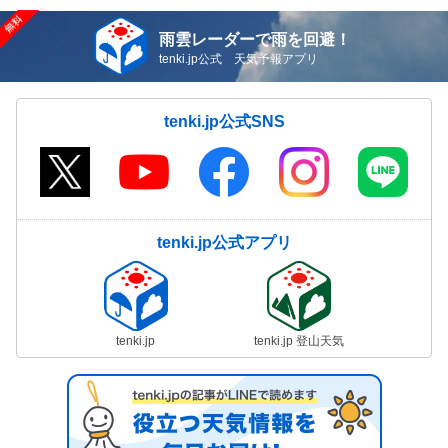
雨雲レーダーで雨を回避！
tenki.jp公式 天気予報アプリ
tenki.jp公式SNS
tenki.jp公式アプリ
tenki.jp
tenki.jp 登山天気