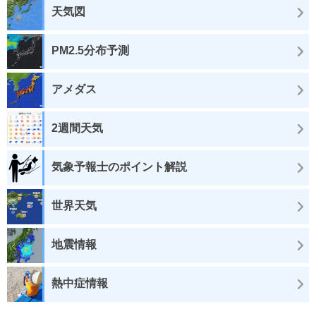
天気図
PM2.5分布予測
アメダス
2週間天気
気象予報士のポイント解説
世界天気
地震情報
熱中症情報