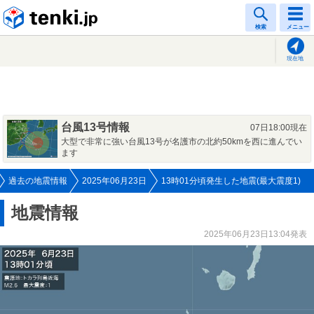
tenki.jp
検索
メニュー
現在地
台風13号情報
07日18:00現在
大型で非常に強い台風13号が名護市の北約50kmを西に進んでい
ます
過去の地震情報
2025年06月23日
13時01分頃発生した地震(最大震度1)
地震情報
2025年06月23日13:04発表