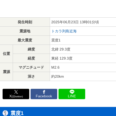
発生時刻
2025年06月23日 13時01分頃
震源地
トカラ列島近海
最大震度
震度1
緯度
北緯 29.3度
位置
経度
東経 129.3度
マグニチュード
M2.6
震源
深さ
約20km
X
Facebook
LINE
(旧twitter)
震度1