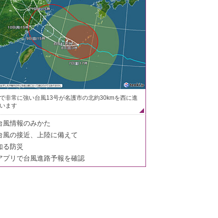
で非常に強い台風13号が名護市の北約30kmを西に進
います
台風情報のみかた
台風の接近、上陸に備えて
知る防災
アプリで台風進路予報を確認