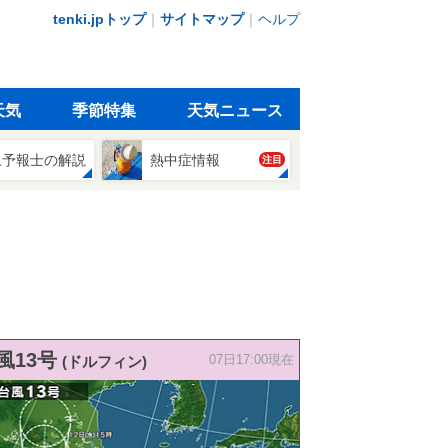
tenki.jpトップ
｜
サイトマップ
｜
ヘルプ
天気
季節特集
天気ニュース
象予報士の解説
熱中症情報
注目
風13号
(ドルフィン)
07日17:00現在