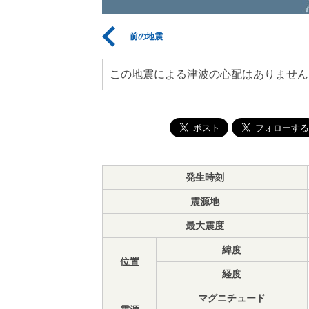
前の地震
この地震による津波の心配はありません
発生時刻
震源地
最大震度
緯度
位置
経度
マグニチュード