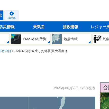
索
現在地
防災情報
天気図
指数情報
レジャー
PM2.5分布予測
地震情報
気
06月23日
12時48分頃発生した地震(最大震度1)
台
2025年06月23日12:51発表