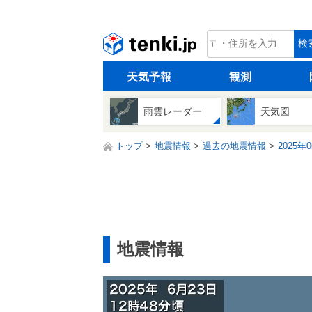
tenki.jp
検
天気予報
観測
雨雲レーダー
天気図
トップ
地震情報
過去の地震情報
2025年
地震情報