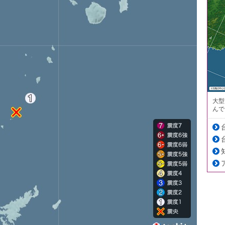
大型
んで