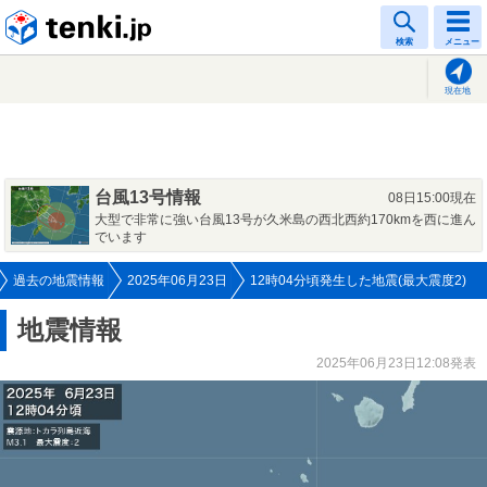
tenki.jp
検索
メニュー
現在地
台風13号情報
08日15:00現在
大型で非常に強い台風13号が久米島の西北西約170kmを西に進ん
でいます
過去の地震情報
2025年06月23日
12時04分頃発生した地震(最大震度2)
地震情報
2025年06月23日12:08発表