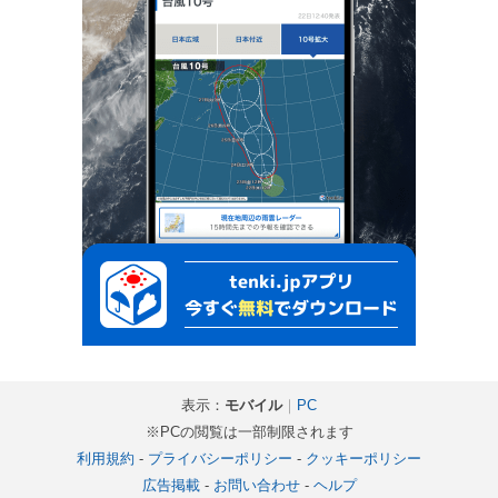
表示：
モバイル
｜
PC
※PCの閲覧は一部制限されます
利用規約
-
プライバシーポリシー
-
クッキーポリシー
広告掲載
-
お問い合わせ
-
ヘルプ