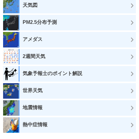
天気図
PM2.5分布予測
アメダス
2週間天気
気象予報士のポイント解説
世界天気
地震情報
熱中症情報