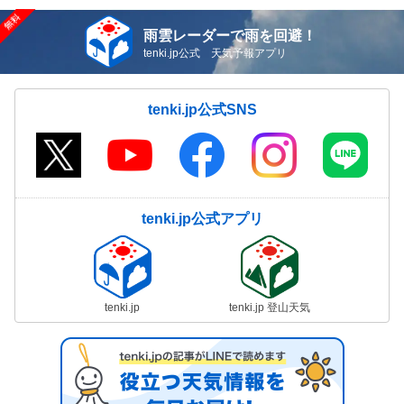
雨雲レーダーで雨を回避！
tenki.jp公式 天気予報アプリ
tenki.jp公式SNS
tenki.jp公式アプリ
tenki.jp
tenki.jp 登山天気