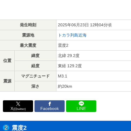
発生時刻
2025年06月23日 12時04分頃
震源地
トカラ列島近海
最大震度
震度2
緯度
北緯 29.2度
位置
経度
東経 129.2度
マグニチュード
M3.1
震源
深さ
約20km
X
Facebook
LINE
(旧twitter)
震度2