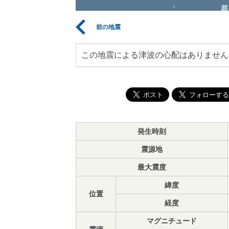
前の地震
この地震による津波の心配はありません
発生時刻
震源地
最大震度
緯度
位置
経度
マグニチュード