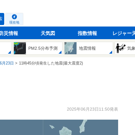
索
現在地
防災情報
天気図
指数情報
レジャー
PM2.5分布予測
地震情報
気
06月23日
11時45分頃発生した地震(最大震度2)
2025年06月23日11:50発表