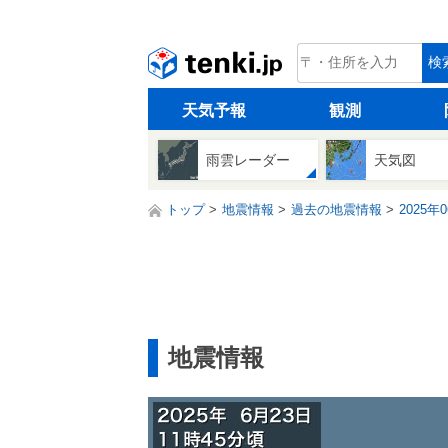
tenki.jp
検
天気予報
観測
雨雲レーダー
天気図
トップ
地震情報
過去の地震情報
2025年
地震情報