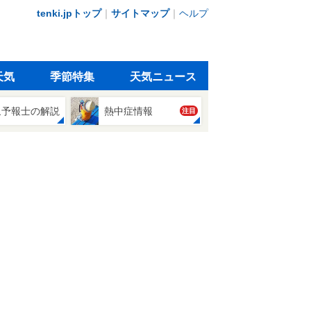
tenki.jpトップ
｜
サイトマップ
｜
ヘルプ
天気
季節特集
天気ニュース
象予報士の解説
熱中症情報
注目