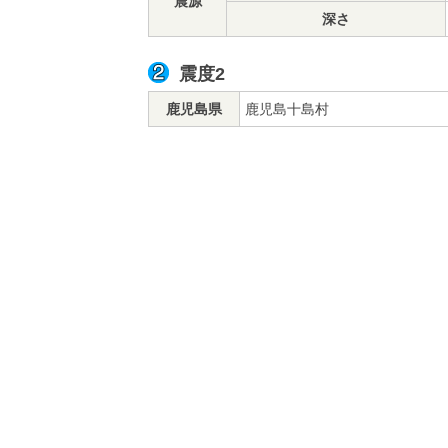
震源
深さ
震度2
鹿児島県
鹿児島十島村