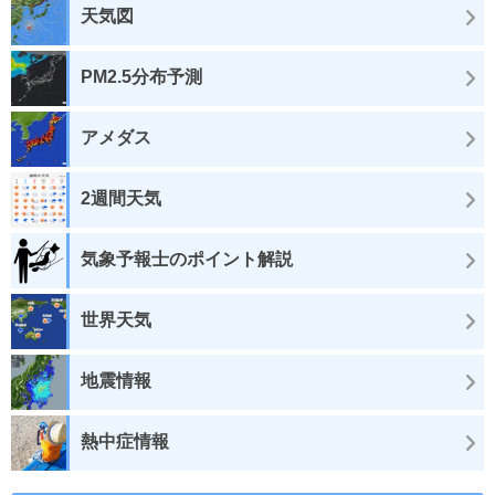
天気図
PM2.5分布予測
アメダス
2週間天気
気象予報士のポイント解説
世界天気
地震情報
熱中症情報