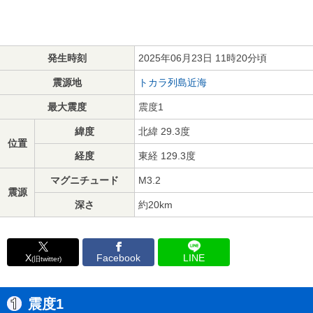
発生時刻
2025年06月23日 11時20分頃
震源地
トカラ列島近海
最大震度
震度1
緯度
北緯 29.3度
位置
経度
東経 129.3度
マグニチュード
M3.2
震源
深さ
約20km
X
Facebook
LINE
(旧twitter)
震度1