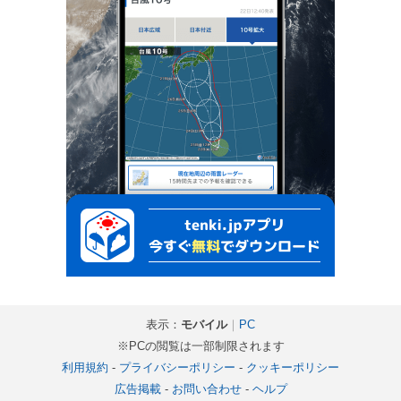
表示：
モバイル
｜
PC
※PCの閲覧は一部制限されます
利用規約
-
プライバシーポリシー
-
クッキーポリシー
広告掲載
-
お問い合わせ
-
ヘルプ