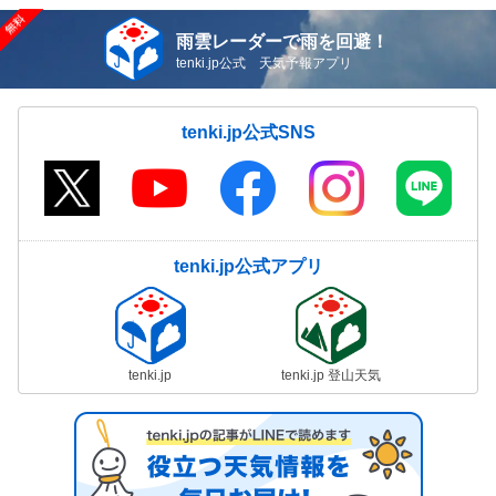
雨雲レーダーで雨を回避！
tenki.jp公式 天気予報アプリ
tenki.jp公式SNS
tenki.jp公式アプリ
tenki.jp
tenki.jp 登山天気