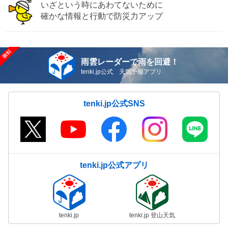
いざという時にあわてないために
確かな情報と行動で防災力アップ
雨雲レーダーで雨を回避！
tenki.jp公式 天気予報アプリ
tenki.jp公式SNS
tenki.jp公式アプリ
tenki.jp
tenki.jp 登山天気