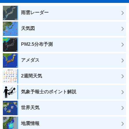
雨雲レーダー
天気図
PM2.5分布予測
アメダス
2週間天気
気象予報士のポイント解説
世界天気
地震情報