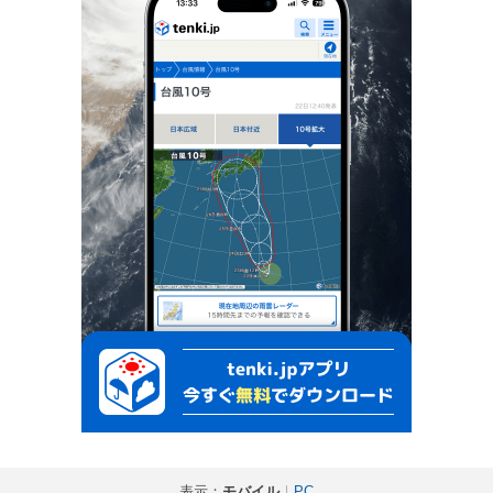
表示：
モバイル
｜
PC