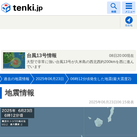
tenki.jp
検索
メニュー
現在地
台風13号情報
08日20:00現在
大型で非常に強い台風13号が久米島の西北西約200kmを西に進ん
でいます
過去の地震情報
2025年06月23日
06時12分頃発生した地震(最大震度2)
地震情報
2025年06月23日06:15発表