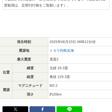
度観測は、定期刊行物をご覧願います）。
発生時刻
2025年06月23日 06時12分頃
震源地
トカラ列島近海
最大震度
震度2
緯度
北緯 29.3度
位置
経度
東経 129.3度
マグニチュード
M3.2
震源
深さ
約20km