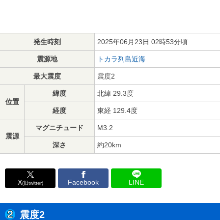
発生時刻
2025年06月23日 02時53分頃
震源地
トカラ列島近海
最大震度
震度2
緯度
北緯 29.3度
位置
経度
東経 129.4度
マグニチュード
M3.2
震源
深さ
約20km
X
Facebook
LINE
(旧twitter)
震度2