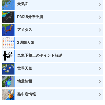
天気図
PM2.5分布予測
アメダス
2週間天気
気象予報士のポイント解説
世界天気
地震情報
熱中症情報