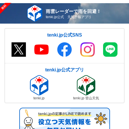
雨雲レーダーで雨を回避！
tenki.jp公式 天気予報アプリ
tenki.jp公式SNS
tenki.jp公式アプリ
tenki.jp
tenki.jp 登山天気