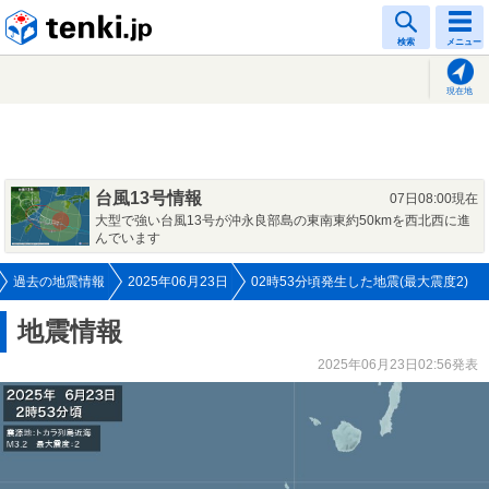
tenki.jp
検索
メニュー
現在地
台風13号情報
07日08:00現在
大型で強い台風13号が沖永良部島の東南東約50kmを西北西に進
んでいます
過去の地震情報
2025年06月23日
02時53分頃発生した地震(最大震度2)
地震情報
2025年06月23日02:56発表