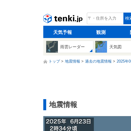
tenki.jp
検
天気予報
観測
雨雲レーダー
天気図
トップ
地震情報
過去の地震情報
2025年
地震情報