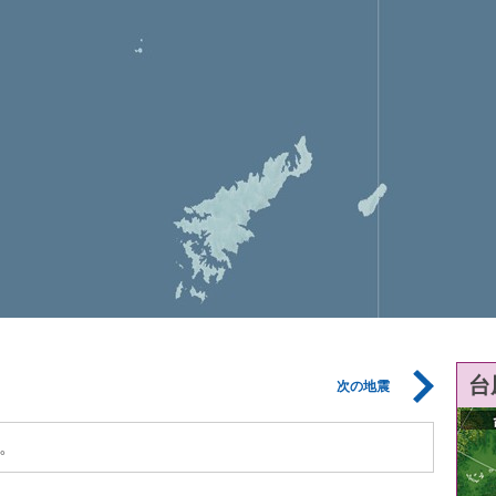
台
次の地震
。