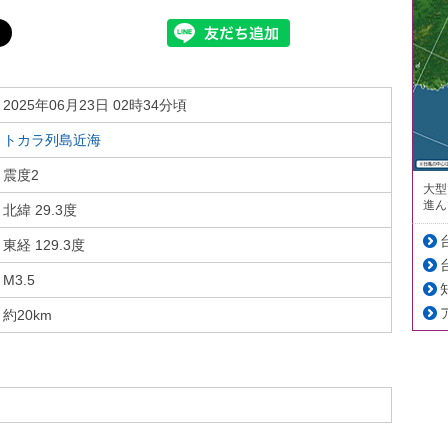
2025年06月23日 02時34分頃
トカラ列島近海
震度2
大型
進ん
北緯 29.3度
東経 129.3度
M3.5
約20km