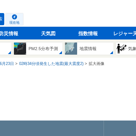
索
現在地
防災情報
天気図
指数情報
レジャー
PM2.5分布予測
地震情報
気
06月23日
02時34分頃発生した地震(最大震度2)
拡大画像