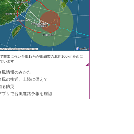
で非常に強い台風13号が那覇市の北約100kmを西に
でいます
台風情報のみかた
台風の接近、上陸に備えて
知る防災
アプリで台風進路予報を確認