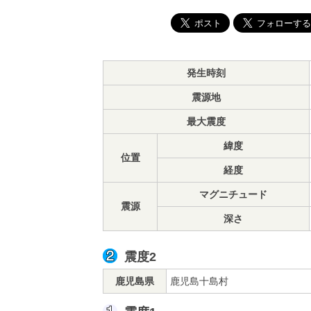
発生時刻
震源地
最大震度
緯度
位置
経度
マグニチュード
震源
深さ
震度2
鹿児島県
鹿児島十島村