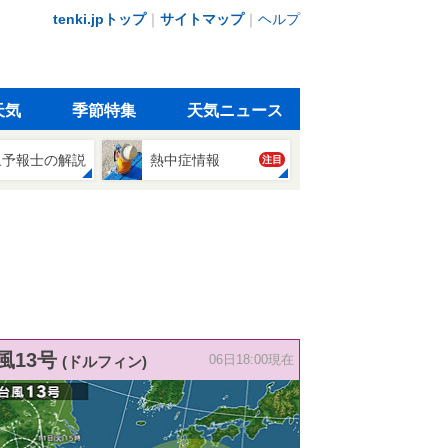
tenki.jpトップ
｜
サイトマップ
｜
ヘルプ
天気
季節特集
天気ニュース
象予報士の解説
熱中症情報
注目
風13号
(ドルフィン)
06日18:00現在