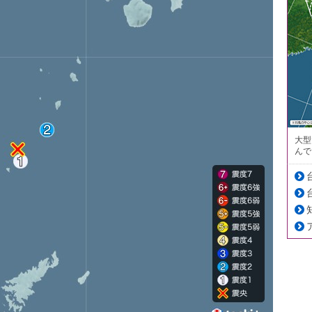
大型
んで