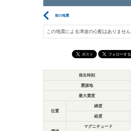
前の地震
この地震による津波の心配はありません
発生時刻
震源地
最大震度
緯度
位置
経度
マグニチュード