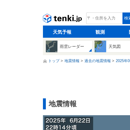
tenki.jp
検
天気予報
観測
雨雲レーダー
天気図
トップ
地震情報
過去の地震情報
2025年
地震情報