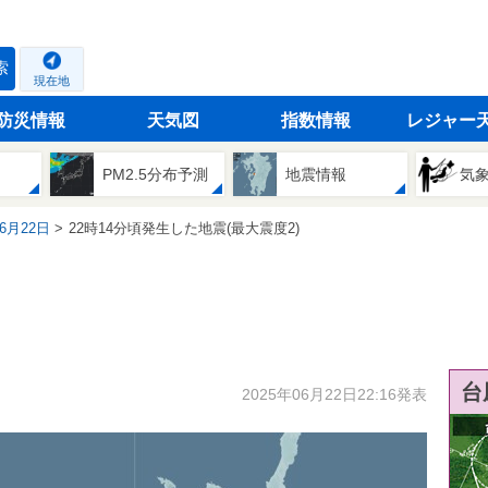
索
現在地
防災情報
天気図
指数情報
レジャー
PM2.5分布予測
地震情報
気
06月22日
22時14分頃発生した地震(最大震度2)
台
2025年06月22日22:16発表