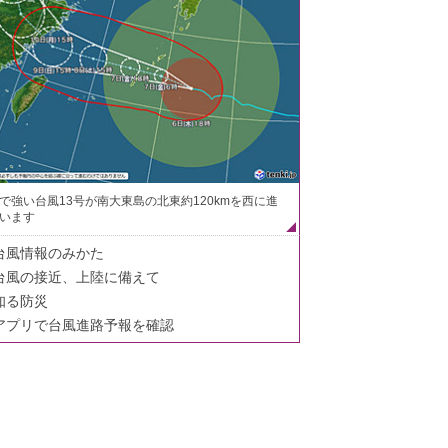
で強い台風13号が南大東島の北東約120kmを西に進
います
台風情報のみかた
台風の接近、上陸に備えて
知る防災
アプリで台風進路予報を確認