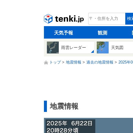
tenki.jp
検
天気予報
観測
雨雲レーダー
天気図
トップ
地震情報
過去の地震情報
2025年
地震情報