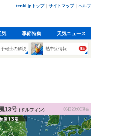
tenki.jpトップ
｜
サイトマップ
｜
ヘルプ
天気
季節特集
天気ニュース
象予報士の解説
熱中症情報
注目
風13号
(ドルフィン)
06日23:00現在