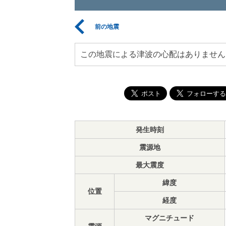
前の地震
この地震による津波の心配はありません
発生時刻
震源地
最大震度
緯度
位置
経度
マグニチュード