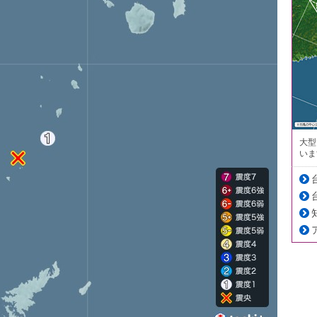
大型
いま