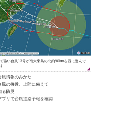
で強い台風13号が南大東島の北約90kmを西に進んで
す
台風情報のみかた
台風の接近、上陸に備えて
知る防災
アプリで台風進路予報を確認