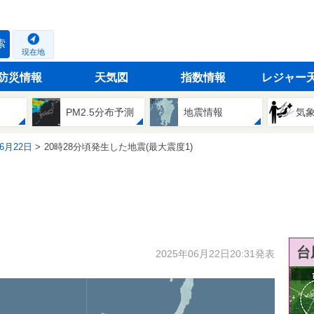
索
現在地
防災情報
天気図
指数情報
レジャー
PM2.5分布予測
地震情報
気
06月22日
20時28分頃発生した地震(最大震度1)
台
2025年06月22日20:31発表