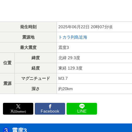
発生時刻
2025年06月22日 20時07分頃
震源地
トカラ列島近海
最大震度
震度3
緯度
北緯 29.3度
位置
経度
東経 129.3度
マグニチュード
M3.7
震源
深さ
約20km
X
Facebook
LINE
(旧twitter)
震度3