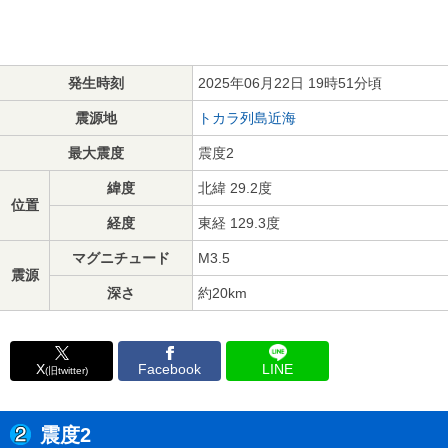
発生時刻
2025年06月22日 19時51分頃
震源地
トカラ列島近海
最大震度
震度2
緯度
北緯 29.2度
位置
経度
東経 129.3度
マグニチュード
M3.5
震源
深さ
約20km
X
Facebook
LINE
(旧twitter)
震度2