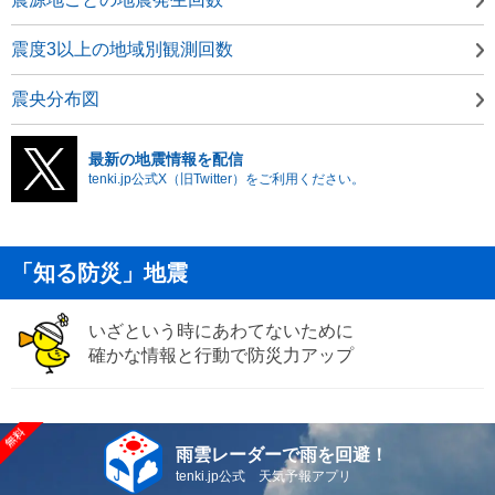
震度3以上の地域別観測回数
震央分布図
最新の地震情報を配信
tenki.jp公式X（旧Twitter）をご利用ください。
「知る防災」地震
いざという時にあわてないために
確かな情報と行動で防災力アップ
雨雲レーダーで雨を回避！
tenki.jp公式 天気予報アプリ