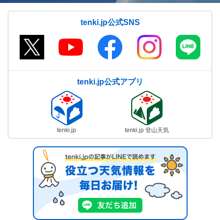
tenki.jp公式SNS
tenki.jp公式アプリ
tenki.jp
tenki.jp 登山天気