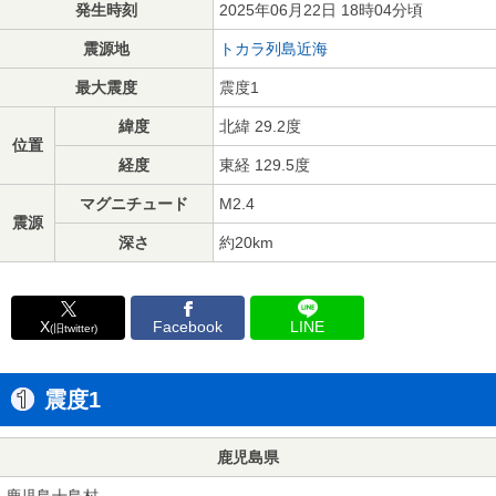
発生時刻
2025年06月22日 18時04分頃
震源地
トカラ列島近海
最大震度
震度1
緯度
北緯 29.2度
位置
経度
東経 129.5度
マグニチュード
M2.4
震源
深さ
約20km
X
Facebook
LINE
(旧twitter)
震度1
鹿児島県
鹿児島十島村