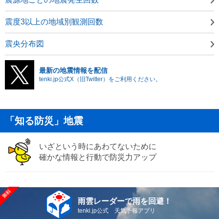
震度3以上の地域別観測回数
震央分布図
最新の地震情報を配信
tenki.jp公式X（旧Twitter）をご利用ください。
「知る防災」地震
いざという時にあわてないために
確かな情報と行動で防災力アップ
雨雲レーダーで雨を回避！
tenki.jp公式 天気予報アプリ