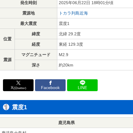
発生時刻
2025年06月22日 18時01分頃
震源地
トカラ列島近海
最大震度
震度1
緯度
北緯 29.2度
位置
経度
東経 129.3度
マグニチュード
M2.9
震源
深さ
約20km
X
Facebook
LINE
(旧twitter)
震度1
鹿児島県
鹿児島十島村