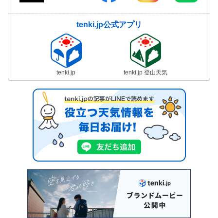
tenki.jp公式アプリ
tenki.jp
tenki.jp 登山天気