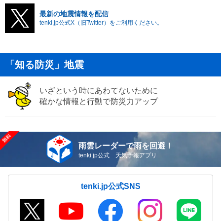
最新の地震情報を配信
tenki.jp公式X（旧Twitter）をご利用ください。
「知る防災」地震
いざという時にあわてないために
確かな情報と行動で防災力アップ
雨雲レーダーで雨を回避！
tenki.jp公式 天気予報アプリ
tenki.jp公式SNS