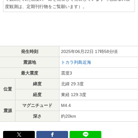
度観測は、定期刊行物をご覧願います）。
発生時刻
2025年06月22日 17時58分頃
震源地
トカラ列島近海
最大震度
震度3
緯度
北緯 29.3度
位置
経度
東経 129.3度
マグニチュード
M4.4
震源
深さ
約20km