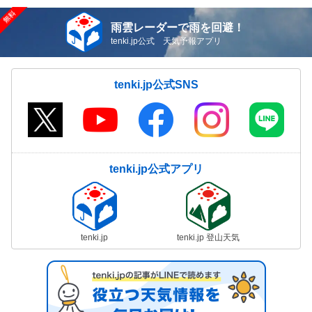
雨雲レーダーで雨を回避！
tenki.jp公式 天気予報アプリ
tenki.jp公式SNS
tenki.jp公式アプリ
tenki.jp
tenki.jp 登山天気