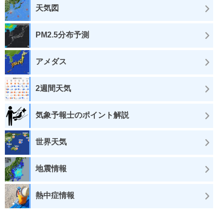
天気図
PM2.5分布予測
アメダス
2週間天気
気象予報士のポイント解説
世界天気
地震情報
熱中症情報