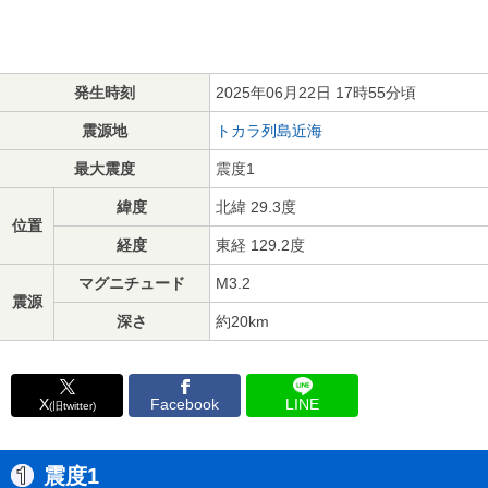
発生時刻
2025年06月22日 17時55分頃
震源地
トカラ列島近海
最大震度
震度1
緯度
北緯 29.3度
位置
経度
東経 129.2度
マグニチュード
M3.2
震源
深さ
約20km
X
Facebook
LINE
(旧twitter)
震度1