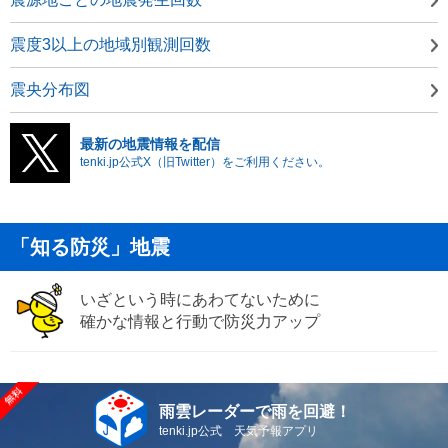
震度3以上の地域別観測回数
震央分布図
最新の地震情報を配信
tenki.jp公式X（旧Twitter）をご利用ください。
「知る防災」地震
いざという時にあわてないために
確かな情報と行動で防災力アップ
雨雲レーダーで雨を回避！
tenki.jp公式 天気予報アプリ