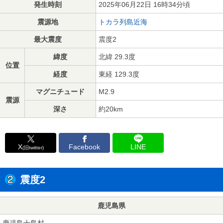
発生時刻
2025年06月22日 16時34分頃
震源地
トカラ列島近海
最大震度
震度2
緯度
北緯 29.3度
位置
経度
東経 129.3度
マグニチュード
M2.9
震源
深さ
約20km
X
Facebook
LINE
(旧twitter)
震度2
鹿児島県
鹿児島十島村