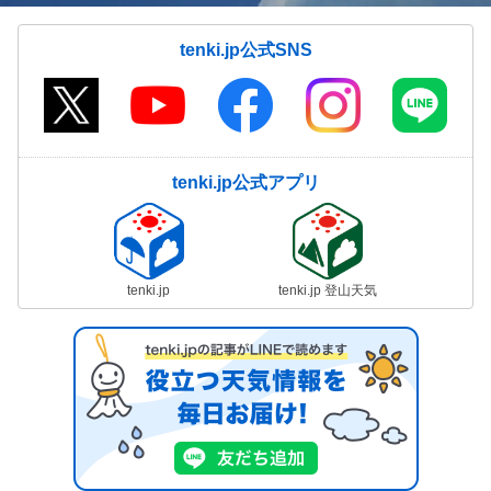
tenki.jp公式SNS
tenki.jp公式アプリ
tenki.jp
tenki.jp 登山天気