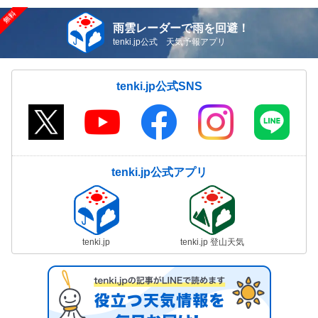
雨雲レーダーで雨を回避！
tenki.jp公式 天気予報アプリ
tenki.jp公式SNS
tenki.jp公式アプリ
tenki.jp
tenki.jp 登山天気