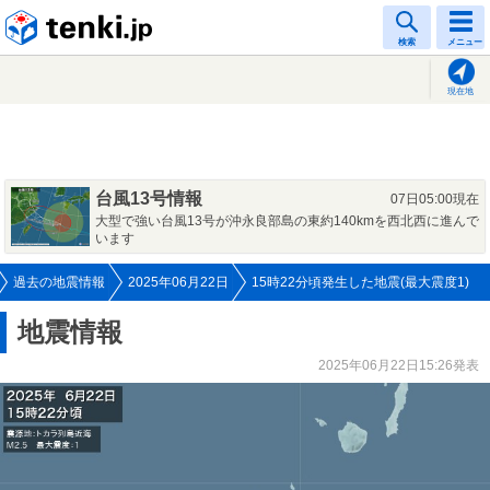
tenki.jp
検索
メニュー
現在地
台風13号情報
07日05:00現在
大型で強い台風13号が沖永良部島の東約140kmを西北西に進んで
います
過去の地震情報
2025年06月22日
15時22分頃発生した地震(最大震度1)
地震情報
2025年06月22日15:26発表