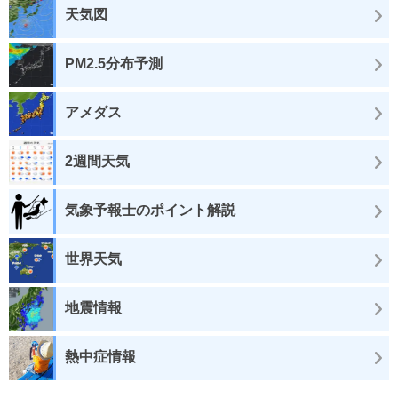
天気図
PM2.5分布予測
アメダス
2週間天気
気象予報士のポイント解説
世界天気
地震情報
熱中症情報