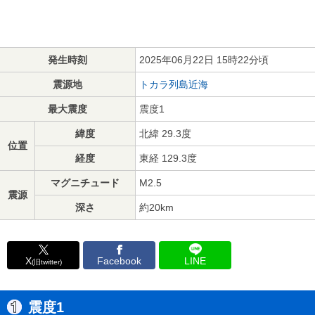
発生時刻
2025年06月22日 15時22分頃
震源地
トカラ列島近海
最大震度
震度1
緯度
北緯 29.3度
位置
経度
東経 129.3度
マグニチュード
M2.5
震源
深さ
約20km
X
Facebook
LINE
(旧twitter)
震度1