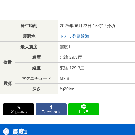
発生時刻
2025年06月22日 15時12分頃
震源地
トカラ列島近海
最大震度
震度1
緯度
北緯 29.3度
位置
経度
東経 129.3度
マグニチュード
M2.8
震源
深さ
約20km
X
Facebook
LINE
(旧twitter)
震度1