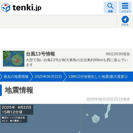
tenki.jp
検索
メニュー
現在地
台風13号情報
06日20:00現在
大型で強い台風13号が南大東島の北北東約90kmを西に進んでい
ます
過去の地震情報
2025年06月22日
15時12分頃発生した地震(最大震度1)
地震情報
2025年06月22日15:15発表