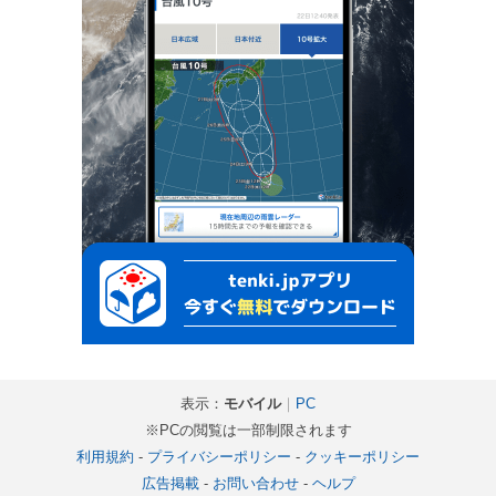
表示：
モバイル
｜
PC
※PCの閲覧は一部制限されます
利用規約
-
プライバシーポリシー
-
クッキーポリシー
広告掲載
-
お問い合わせ
-
ヘルプ