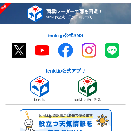
雨雲レーダーで雨を回避！
tenki.jp公式 天気予報アプリ
tenki.jp公式SNS
tenki.jp公式アプリ
tenki.jp
tenki.jp 登山天気