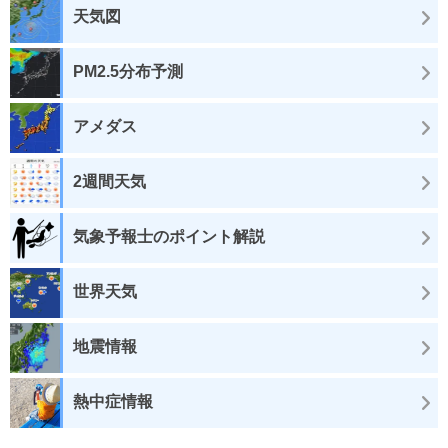
天気図
PM2.5分布予測
アメダス
2週間天気
気象予報士のポイント解説
世界天気
地震情報
熱中症情報