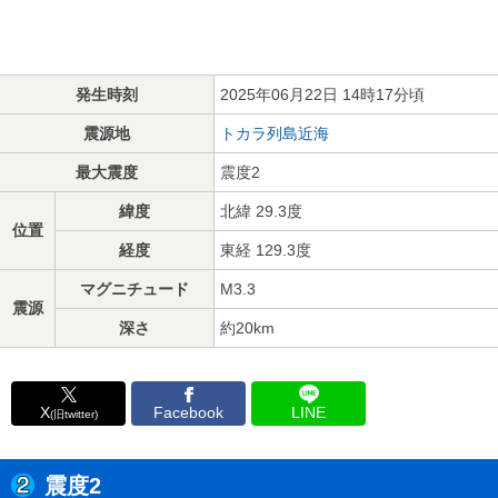
発生時刻
2025年06月22日 14時17分頃
震源地
トカラ列島近海
最大震度
震度2
緯度
北緯 29.3度
位置
経度
東経 129.3度
マグニチュード
M3.3
震源
深さ
約20km
X
Facebook
LINE
(旧twitter)
震度2