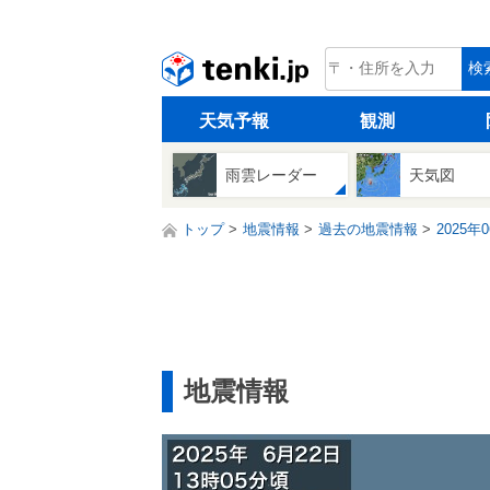
tenki.jp
検
天気予報
観測
雨雲レーダー
天気図
トップ
地震情報
過去の地震情報
2025年
地震情報