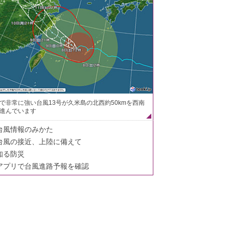
で非常に強い台風13号が久米島の北西約50kmを西南
進んでいます
台風情報のみかた
台風の接近、上陸に備えて
知る防災
アプリで台風進路予報を確認