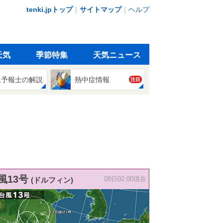
tenki.jpトップ
｜
サイトマップ
｜
ヘルプ
天気
季節特集
天気ニュース
象予報士の解説
熱中症情報
注目
風13号
(ドルフィン)
08日02:00現在