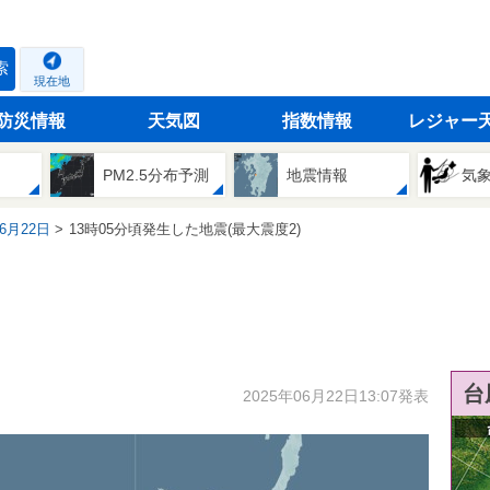
索
現在地
防災情報
天気図
指数情報
レジャー
PM2.5分布予測
地震情報
気
06月22日
13時05分頃発生した地震(最大震度2)
台
2025年06月22日13:07発表