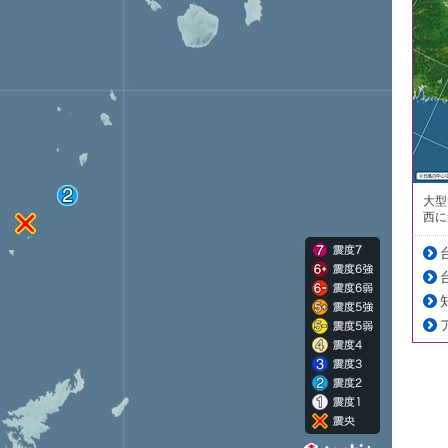
大型
西に