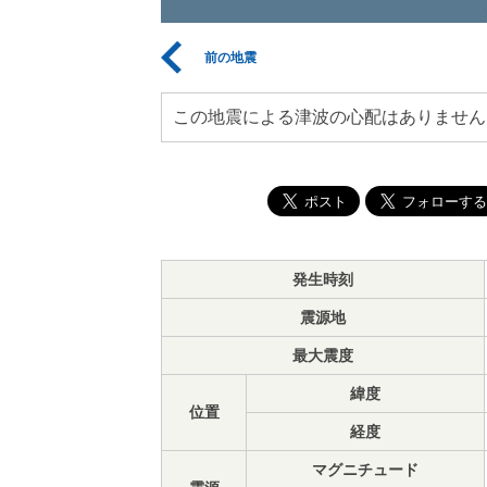
前の地震
この地震による津波の心配はありません
発生時刻
震源地
最大震度
緯度
位置
経度
マグニチュード