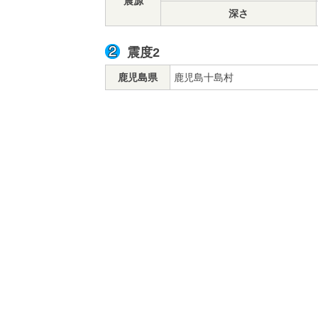
震源
深さ
震度2
鹿児島県
鹿児島十島村