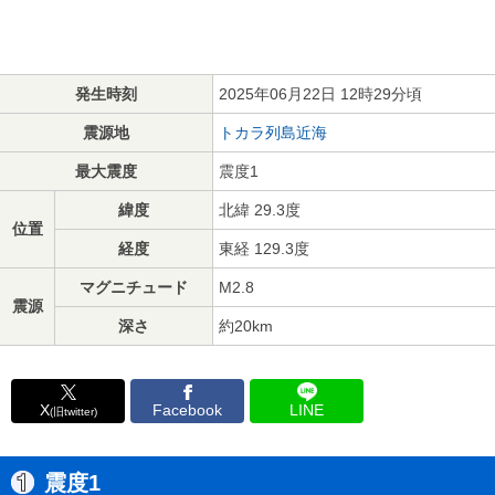
発生時刻
2025年06月22日 12時29分頃
震源地
トカラ列島近海
最大震度
震度1
緯度
北緯 29.3度
位置
経度
東経 129.3度
マグニチュード
M2.8
震源
深さ
約20km
X
Facebook
LINE
(旧twitter)
震度1