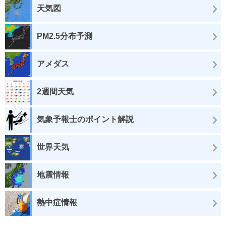
天気図
PM2.5分布予測
アメダス
2週間天気
気象予報士のポイント解説
世界天気
地震情報
熱中症情報