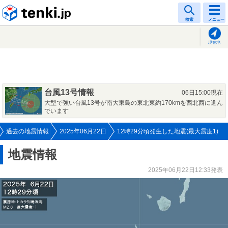
tenki.jp
検索
メニュー
現在地
台風13号情報
06日15:00現在
大型で強い台風13号が南大東島の東北東約170kmを西北西に進ん
でいます
過去の地震情報
2025年06月22日
12時29分頃発生した地震(最大震度1)
地震情報
2025年06月22日12:33発表