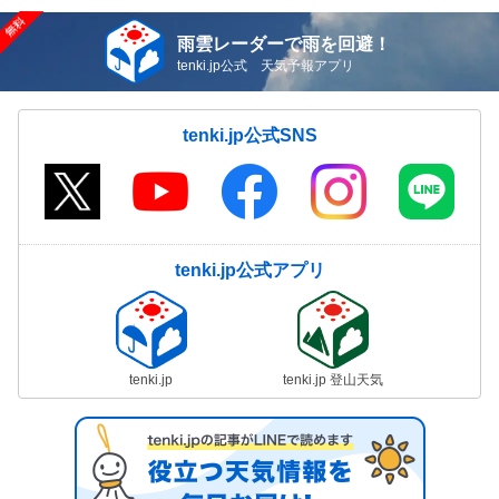
雨雲レーダーで雨を回避！
tenki.jp公式 天気予報アプリ
tenki.jp公式SNS
tenki.jp公式アプリ
tenki.jp
tenki.jp 登山天気