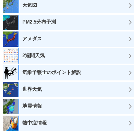
天気図
PM2.5分布予測
アメダス
2週間天気
気象予報士のポイント解説
世界天気
地震情報
熱中症情報