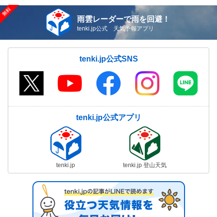
雨雲レーダーで雨を回避！
tenki.jp公式 天気予報アプリ
tenki.jp公式SNS
tenki.jp公式アプリ
tenki.jp
tenki.jp 登山天気