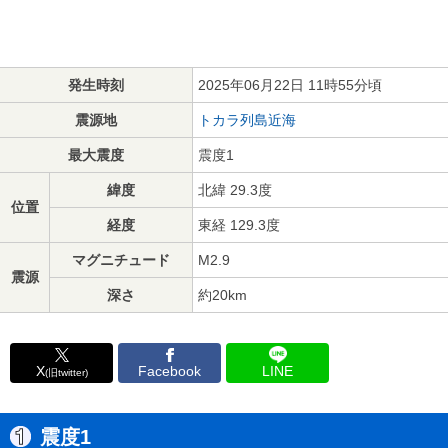
発生時刻
2025年06月22日 11時55分頃
震源地
トカラ列島近海
最大震度
震度1
緯度
北緯 29.3度
位置
経度
東経 129.3度
マグニチュード
M2.9
震源
深さ
約20km
X
Facebook
LINE
(旧twitter)
震度1