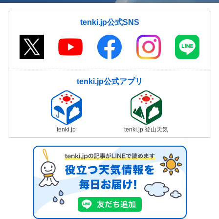
tenki.jp公式SNS
tenki.jp公式アプリ
tenki.jp
tenki.jp 登山天気