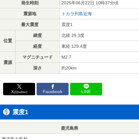
発生時刻
2025年06月22日 10時37分頃
震源地
トカラ列島近海
最大震度
震度1
緯度
北緯 29.3度
位置
経度
東経 129.4度
マグニチュード
M2.7
震源
深さ
約20km
X
Facebook
LINE
(旧twitter)
震度1
鹿児島県
鹿児島十島村