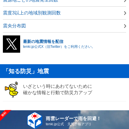
震度3以上の地域別観測回数
震央分布図
最新の地震情報を配信
tenki.jp公式X（旧Twitter）をご利用ください。
「知る防災」地震
いざという時にあわてないために
確かな情報と行動で防災力アップ
雨雲レーダーで雨を回避！
tenki.jp公式 天気予報アプリ