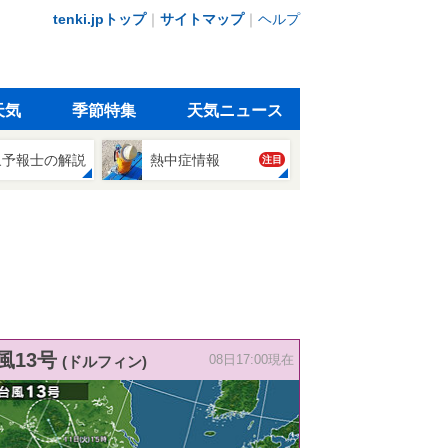
tenki.jpトップ
｜
サイトマップ
｜
ヘルプ
天気
季節特集
天気ニュース
象予報士の解説
熱中症情報
注目
風13号
(ドルフィン)
08日17:00現在