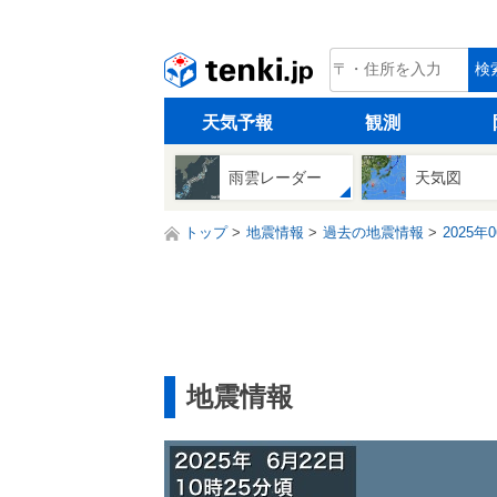
tenki.jp
検
天気予報
観測
雨雲レーダー
天気図
トップ
地震情報
過去の地震情報
2025年
地震情報