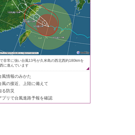
で非常に強い台風13号が久米島の西北西約180kmを
西に進んでいます
台風情報のみかた
台風の接近、上陸に備えて
知る防災
アプリで台風進路予報を確認