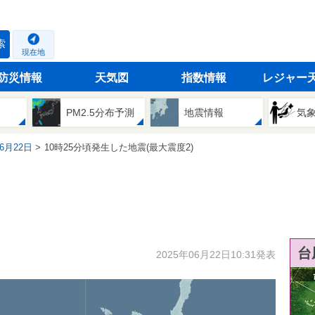
索
現在地
防災情報
天気図
指数情報
レジャー
PM2.5分布予測
地震情報
気
06月22日
10時25分頃発生した地震(最大震度2)
台
2025年06月22日10:31発表