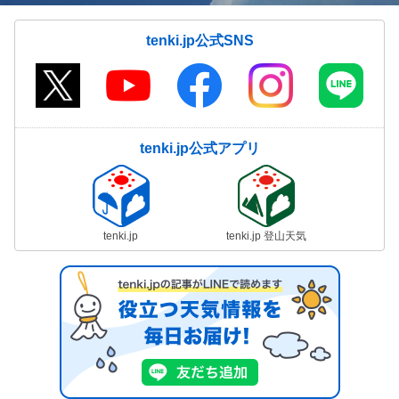
tenki.jp公式SNS
tenki.jp公式アプリ
tenki.jp
tenki.jp 登山天気