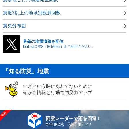
震度3以上の地域別観測回数
震央分布図
最新の地震情報を配信
tenki.jp公式X（旧Twitter）をご利用ください。
「知る防災」地震
いざという時にあわてないために
確かな情報と行動で防災力アップ
雨雲レーダーで雨を回避！
tenki.jp公式 天気予報アプリ