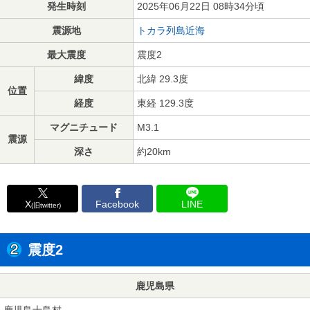
発生時刻
2025年06月22日 08時34分頃
震源地
トカラ列島近海
最大震度
震度2
緯度
北緯 29.3度
位置
経度
東経 129.3度
マグニチュード
M3.1
震源
深さ
約20km
X
Facebook
LINE
(旧twitter)
震度2
鹿児島県
鹿児島十島村