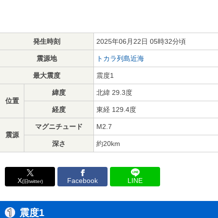
発生時刻
2025年06月22日 05時32分頃
震源地
トカラ列島近海
最大震度
震度1
緯度
北緯 29.3度
位置
経度
東経 129.4度
マグニチュード
M2.7
震源
深さ
約20km
X
Facebook
LINE
(旧twitter)
震度1