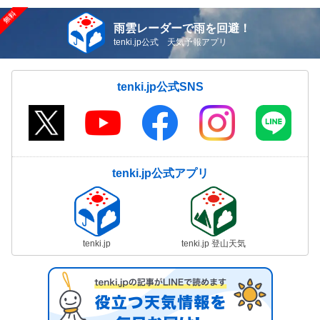
雨雲レーダーで雨を回避！
tenki.jp公式 天気予報アプリ
tenki.jp公式SNS
tenki.jp公式アプリ
tenki.jp
tenki.jp 登山天気