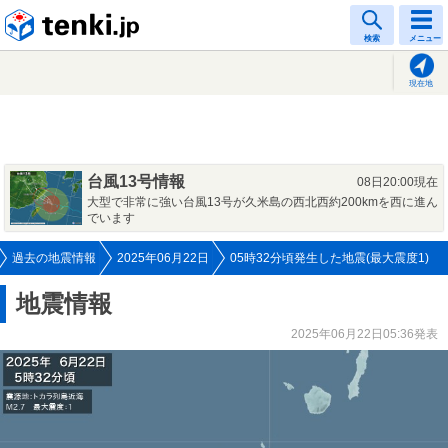
tenki.jp
検索
メニュー
現在地
台風13号情報
08日20:00現在
大型で非常に強い台風13号が久米島の西北西約200kmを西に進ん
でいます
過去の地震情報
2025年06月22日
05時32分頃発生した地震(最大震度1)
地震情報
2025年06月22日05:36発表