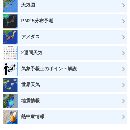
天気図
PM2.5分布予測
アメダス
2週間天気
気象予報士のポイント解説
世界天気
地震情報
熱中症情報