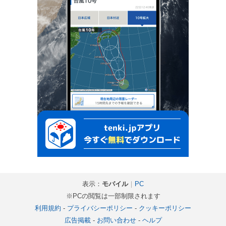
表示：
モバイル
｜
PC
※PCの閲覧は一部制限されます
利用規約
-
プライバシーポリシー
-
クッキーポリシー
広告掲載
-
お問い合わせ
-
ヘルプ