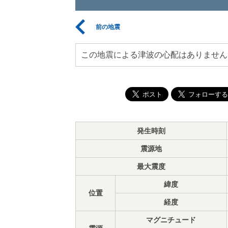
前の地震
この地震による津波の心配はありません
発生時刻
震源地
最大震度
緯度
位置
経度
マグニチュード