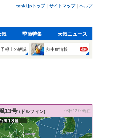
tenki.jpトップ
｜
サイトマップ
｜
ヘルプ
天気
季節特集
天気ニュース
象予報士の解説
熱中症情報
注目
風13号
(ドルフィン)
08日12:00現在