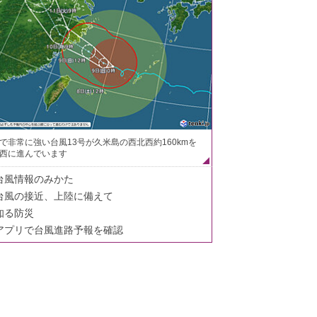
で非常に強い台風13号が久米島の西北西約160kmを
西に進んでいます
台風情報のみかた
台風の接近、上陸に備えて
知る防災
アプリで台風進路予報を確認