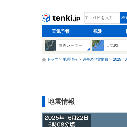
tenki.jp
検
天気予報
観測
雨雲レーダー
天気図
トップ
地震情報
過去の地震情報
2025年
地震情報