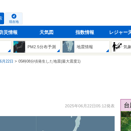
索
現在地
防災情報
天気図
指数情報
レジャー
PM2.5分布予測
地震情報
気
06月22日
05時08分頃発生した地震(最大震度1)
台
2025年06月22日05:12発表