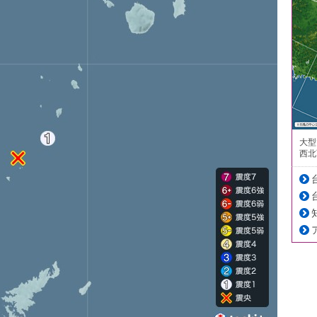
大型
西北