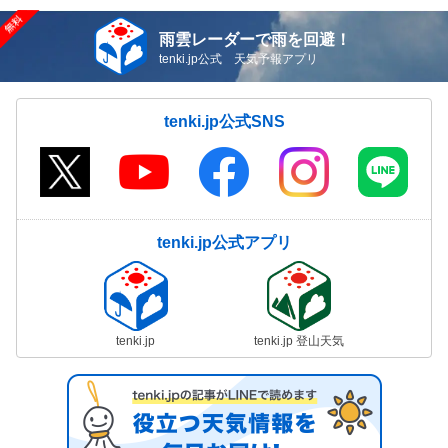
雨雲レーダーで雨を回避！
tenki.jp公式 天気予報アプリ
tenki.jp公式SNS
tenki.jp公式アプリ
tenki.jp
tenki.jp 登山天気