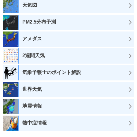
天気図
PM2.5分布予測
アメダス
2週間天気
気象予報士のポイント解説
世界天気
地震情報
熱中症情報