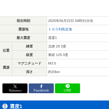
発生時刻
2025年06月22日 04時31分頃
震源地
トカラ列島近海
最大震度
震度1
緯度
北緯 29.3度
位置
経度
東経 129.3度
マグニチュード
M3.0
震源
深さ
約20km
X
Facebook
LINE
(旧twitter)
震度1