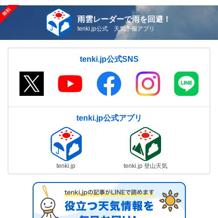
雨雲レーダーで雨を回避！
tenki.jp公式 天気予報アプリ
tenki.jp公式SNS
tenki.jp公式アプリ
tenki.jp
tenki.jp 登山天気