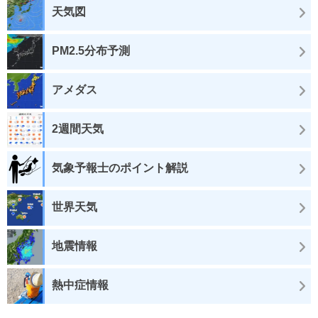
天気図
PM2.5分布予測
アメダス
2週間天気
気象予報士のポイント解説
世界天気
地震情報
熱中症情報