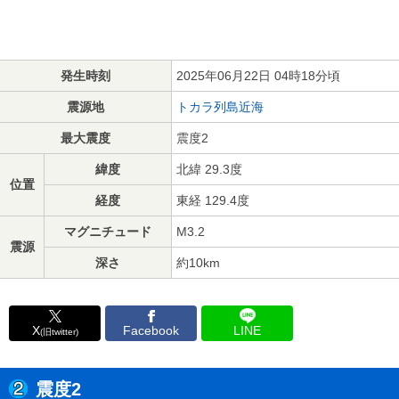
発生時刻
2025年06月22日 04時18分頃
震源地
トカラ列島近海
最大震度
震度2
緯度
北緯 29.3度
位置
経度
東経 129.4度
マグニチュード
M3.2
震源
深さ
約10km
X
Facebook
LINE
(旧twitter)
震度2