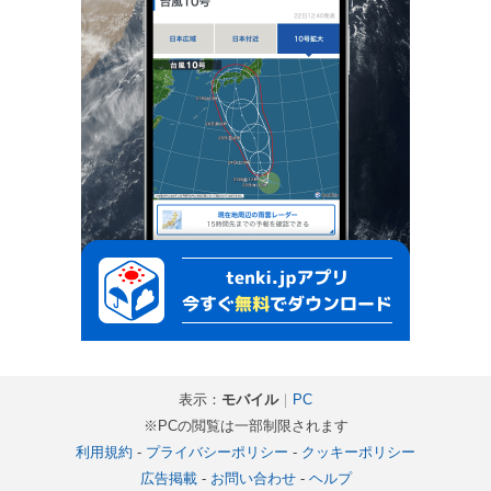
表示：
モバイル
｜
PC
※PCの閲覧は一部制限されます
利用規約
-
プライバシーポリシー
-
クッキーポリシー
広告掲載
-
お問い合わせ
-
ヘルプ