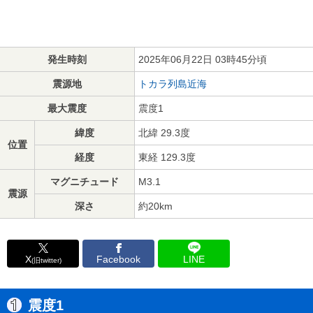
発生時刻
2025年06月22日 03時45分頃
震源地
トカラ列島近海
最大震度
震度1
緯度
北緯 29.3度
位置
経度
東経 129.3度
マグニチュード
M3.1
震源
深さ
約20km
X
Facebook
LINE
(旧twitter)
震度1