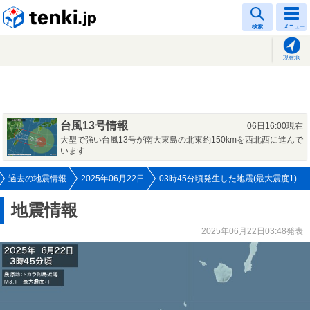
tenki.jp
検索
メニュー
現在地
台風13号情報
06日16:00現在
大型で強い台風13号が南大東島の北東約150kmを西北西に進んで
います
過去の地震情報
2025年06月22日
03時45分頃発生した地震(最大震度1)
地震情報
2025年06月22日03:48発表