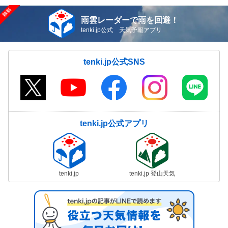
雨雲レーダーで雨を回避！
tenki.jp公式 天気予報アプリ
tenki.jp公式SNS
tenki.jp公式アプリ
tenki.jp
tenki.jp 登山天気