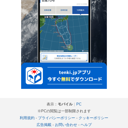
表示：
モバイル
｜
PC
※PCの閲覧は一部制限されます
利用規約
-
プライバシーポリシー
-
クッキーポリシー
広告掲載
-
お問い合わせ
-
ヘルプ