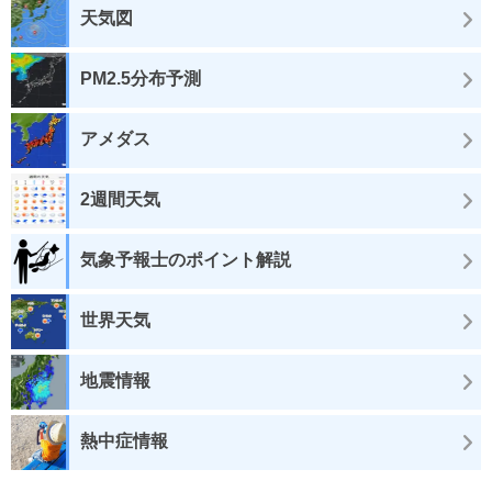
天気図
PM2.5分布予測
アメダス
2週間天気
気象予報士のポイント解説
世界天気
地震情報
熱中症情報