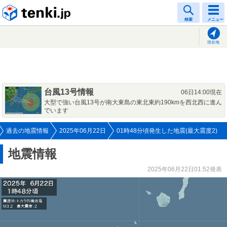
tenki.jp
検索
メニュー
現在地
台風13号情報
06日14:00現在
大型で強い台風13号が南大東島の東北東約190kmを西北西に進ん
でいます
過去の地震情報
2025年06月22日
01時48分頃発生した地震(最大震度2)
地震情報
2025年06月22日01:52発表