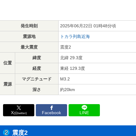
発生時刻
2025年06月22日 01時48分頃
震源地
トカラ列島近海
最大震度
震度2
緯度
北緯 29.3度
位置
経度
東経 129.3度
マグニチュード
M3.2
震源
深さ
約20km
X
Facebook
LINE
(旧twitter)
震度2