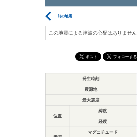
前の地震
この地震による津波の心配はありません
発生時刻
震源地
最大震度
緯度
位置
経度
マグニチュード