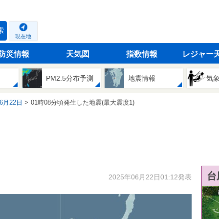
索
現在地
防災情報
天気図
指数情報
レジャー
PM2.5分布予測
地震情報
気
06月22日
01時08分頃発生した地震(最大震度1)
台
2025年06月22日01:12発表