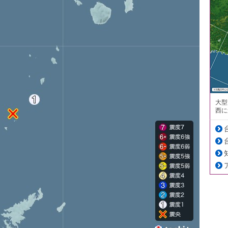
大型
西に