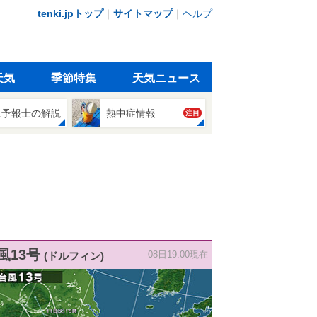
tenki.jpトップ
｜
サイトマップ
｜
ヘルプ
天気
季節特集
天気ニュース
象予報士の解説
熱中症情報
注目
風13号
(ドルフィン)
08日19:00現在