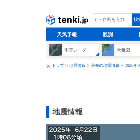
tenki.jp
検
天気予報
観測
雨雲レーダー
天気図
トップ
地震情報
過去の地震情報
2025年
地震情報