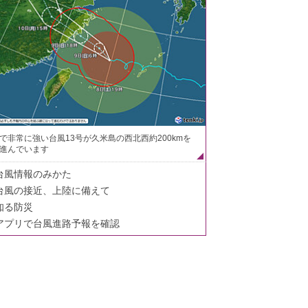
で非常に強い台風13号が久米島の西北西約200kmを
進んでいます
台風情報のみかた
台風の接近、上陸に備えて
知る防災
アプリで台風進路予報を確認