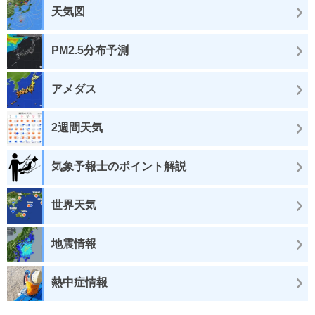
天気図
PM2.5分布予測
アメダス
2週間天気
気象予報士のポイント解説
世界天気
地震情報
熱中症情報