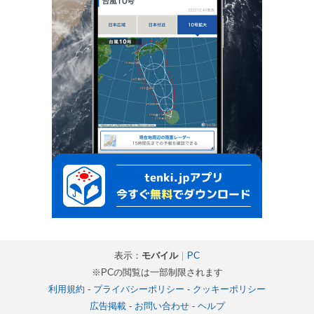
表示：
モバイル
｜
PC
※PCの閲覧は一部制限されます
利用規約
-
プライバシーポリシー
-
クッキーポリシー
広告掲載
-
お問い合わせ
-
ヘルプ