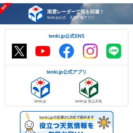
雨雲レーダーで雨を回避！
tenki.jp公式 天気予報アプリ
tenki.jp公式SNS
tenki.jp公式アプリ
tenki.jp
tenki.jp 登山天気