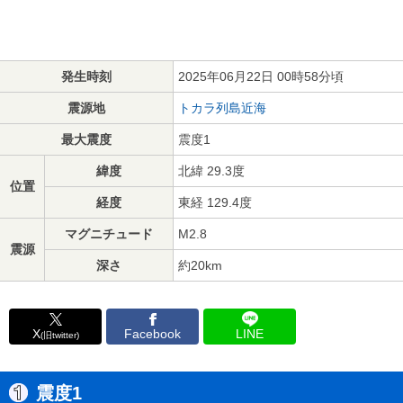
発生時刻
2025年06月22日 00時58分頃
震源地
トカラ列島近海
最大震度
震度1
緯度
北緯 29.3度
位置
経度
東経 129.4度
マグニチュード
M2.8
震源
深さ
約20km
X
Facebook
LINE
(旧twitter)
震度1