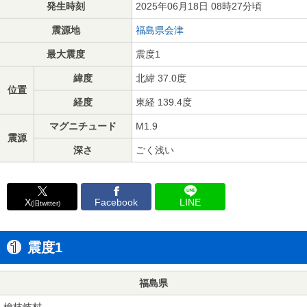
発生時刻
2025年06月18日 08時27分頃
震源地
福島県会津
最大震度
震度1
緯度
北緯 37.0度
位置
経度
東経 139.4度
マグニチュード
M1.9
震源
深さ
ごく浅い
X
Facebook
LINE
(旧twitter)
震度1
福島県
檜枝岐村