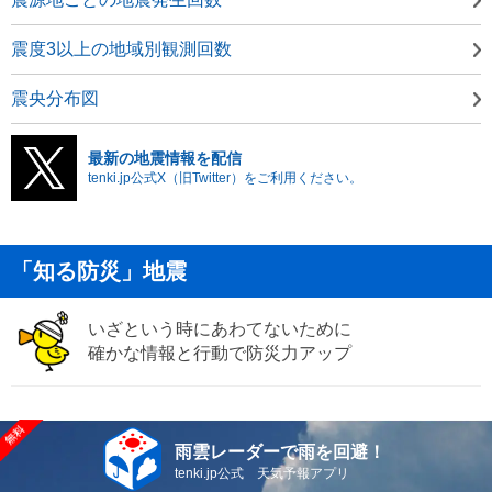
震度3以上の地域別観測回数
震央分布図
最新の地震情報を配信
tenki.jp公式X（旧Twitter）をご利用ください。
「知る防災」地震
いざという時にあわてないために
確かな情報と行動で防災力アップ
雨雲レーダーで雨を回避！
tenki.jp公式 天気予報アプリ