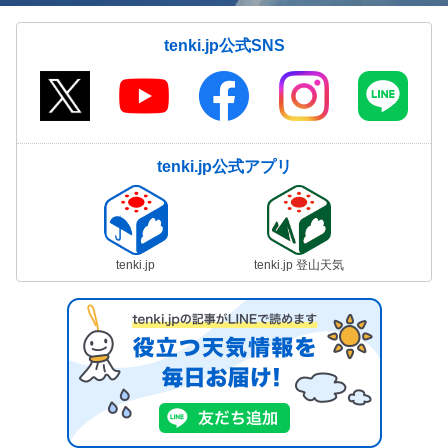
tenki.jp公式SNS
tenki.jp公式アプリ
tenki.jp
tenki.jp 登山天気