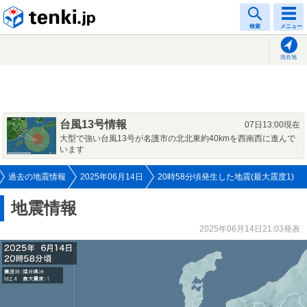
tenki.jp
検索
メニュー
現在地
台風13号情報
07日13:00現在
大型で強い台風13号が名護市の北北東約40kmを西南西に進んで
います
過去の地震情報
2025年06月14日
20時58分頃発生した地震(最大震度1)
地震情報
2025年06月14日21:03発表