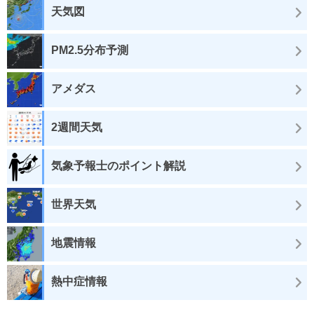
天気図
PM2.5分布予測
アメダス
2週間天気
気象予報士のポイント解説
世界天気
地震情報
熱中症情報