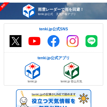
雨雲レーダーで雨を回避！
tenki.jp公式 天気予報アプリ
tenki.jp公式SNS
tenki.jp公式アプリ
tenki.jp
tenki.jp 登山天気