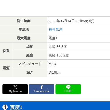
発生時刻
2025年06月14日 20時58分頃
震源地
福井県沖
最大震度
震度1
緯度
北緯 36.3度
位置
経度
東経 136.2度
マグニチュード
M2.4
震源
深さ
約10km
X
Facebook
LINE
(旧twitter)
震度1