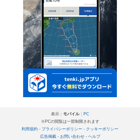
表示：
モバイル
｜
PC
※PCの閲覧は一部制限されます
利用規約
-
プライバシーポリシー
-
クッキーポリシー
広告掲載
-
お問い合わせ
-
ヘルプ