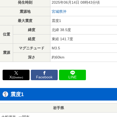
発生時刻
2025年06月14日 08時43分頃
震源地
宮城県沖
最大震度
震度1
緯度
北緯 38.5度
位置
経度
東経 141.7度
マグニチュード
M3.5
震源
深さ
約60km
X
Facebook
LINE
(旧twitter)
震度1
岩手県
大船渡市
一関市