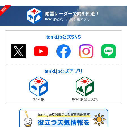
雨雲レーダーで雨を回避！
tenki.jp公式 天気予報アプリ
tenki.jp公式SNS
tenki.jp公式アプリ
tenki.jp
tenki.jp 登山天気