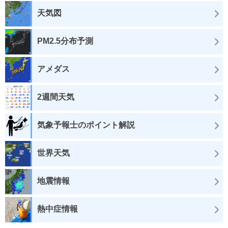
天気図
PM2.5分布予測
アメダス
2週間天気
気象予報士のポイント解説
世界天気
地震情報
熱中症情報