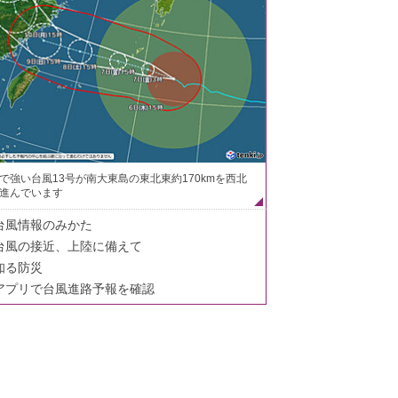
で強い台風13号が南大東島の東北東約170kmを西北
進んでいます
台風情報のみかた
台風の接近、上陸に備えて
知る防災
アプリで台風進路予報を確認