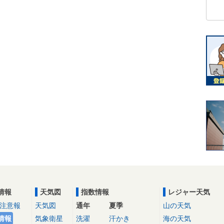
情報
天気図
指数情報
レジャー天気
注意報
天気図
通年
夏季
山の天気
情報
気象衛星
洗濯
汗かき
海の天気