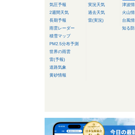
気圧予報
実況天気
津波情
2週間天気
過去天気
火山情
長期予報
雷(実況)
台風情
雨雲レーダー
知る防
積雪マップ
PM2.5分布予測
世界の雨雲
雷(予報)
道路気象
黄砂情報