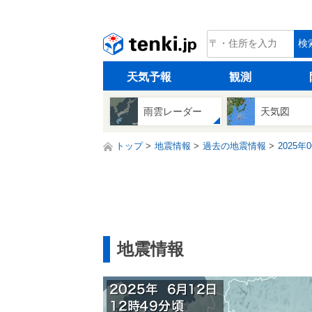
tenki.jp
検
天気予報
観測
雨雲レーダー
天気図
トップ
地震情報
過去の地震情報
2025年
地震情報