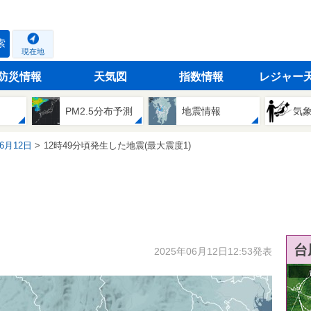
索
現在地
防災情報
天気図
指数情報
レジャー
PM2.5分布予測
地震情報
気
06月12日
12時49分頃発生した地震(最大震度1)
台
2025年06月12日12:53発表