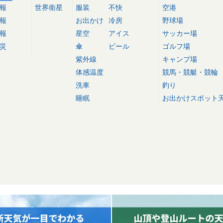
報
世界衛星
服装
不快
空港
報
お出かけ
冷房
野球場
報
星空
アイス
サッカー場
災
傘
ビール
ゴルフ場
紫外線
キャンプ場
体感温度
競馬・競艇・競輪
洗車
釣り
睡眠
お出かけスポット