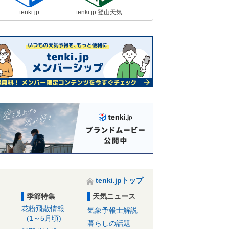
tenki.jp
tenki.jp 登山天気
tenki.jpトップ
季節特集
天気ニュース
花粉飛散情報
気象予報士解説
(1～5月頃)
暮らしの話題