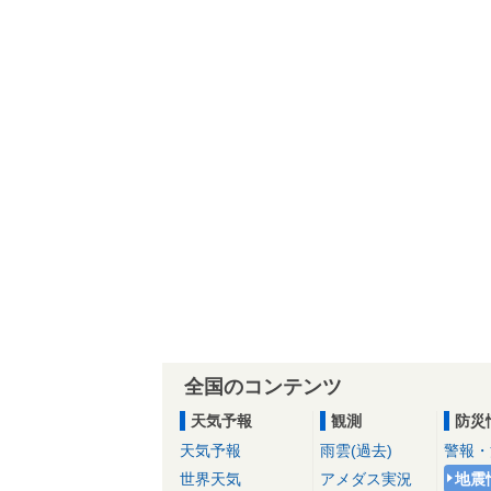
全国のコンテンツ
天気予報
観測
防災
天気予報
雨雲(過去)
警報・
世界天気
アメダス実況
地震