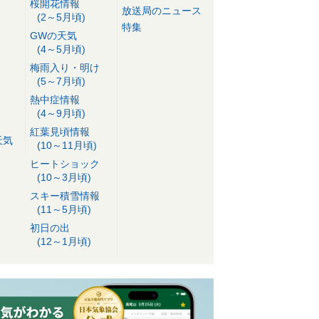
桜開花情報
放送局のニュース
(2～5月頃)
特集
GWの天気
(4～5月頃)
梅雨入り・明け
(5～7月頃)
熱中症情報
(4～9月頃)
紅葉見頃情報
天気
(10～11月頃)
ヒートショック
(10～3月頃)
スキー積雪情報
(11～5月頃)
初日の出
(12～1月頃)