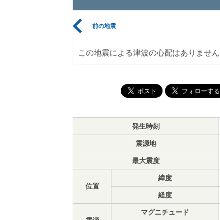
前の地震
この地震による津波の心配はありません
発生時刻
震源地
最大震度
緯度
位置
経度
マグニチュード