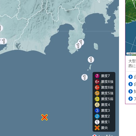
大型
西に