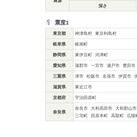
震源
深さ
震度1
東京都
神津島村
東京利島村
岐阜県
岐南町
静岡県
東伊豆町
河津町
愛知県
蒲郡市
一宮市
瀬戸市
豊田市
三重県
津市
松阪市
名張市
伊賀市
滋賀県
東近江市
京都府
宇治田原町
奈良市
大和高田市
大和郡山市
奈良県
三宅町
田原本町
高取町
広陵