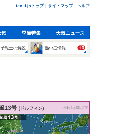
tenki.jpトップ
｜
サイトマップ
｜
ヘルプ
天気
季節特集
天気ニュース
象予報士の解説
熱中症情報
注目
風13号
(ドルフィン)
06日15:00現在