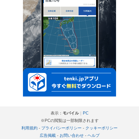
表示：
モバイル
｜
PC
※PCの閲覧は一部制限されます
利用規約
-
プライバシーポリシー
-
クッキーポリシー
広告掲載
-
お問い合わせ
-
ヘルプ