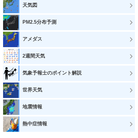
天気図
PM2.5分布予測
アメダス
2週間天気
気象予報士のポイント解説
世界天気
地震情報
熱中症情報