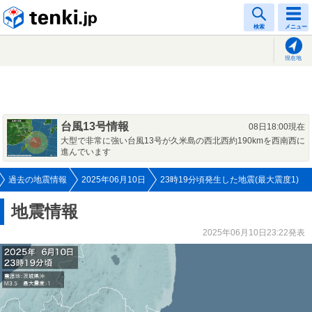
tenki.jp
検索
メニュー
現在地
台風13号情報
08日18:00現在
大型で非常に強い台風13号が久米島の西北西約190kmを西南西に
進んでいます
過去の地震情報
2025年06月10日
23時19分頃発生した地震(最大震度1)
地震情報
2025年06月10日23:22発表