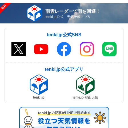
雨雲レーダーで雨を回避！
tenki.jp公式 天気予報アプリ
tenki.jp公式SNS
tenki.jp公式アプリ
tenki.jp
tenki.jp 登山天気