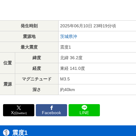
発生時刻
2025年06月10日 23時19分頃
震源地
茨城県沖
最大震度
震度1
緯度
北緯 36.2度
位置
経度
東経 141.0度
マグニチュード
M3.5
震源
深さ
約40km
X
Facebook
LINE
(旧twitter)
震度1