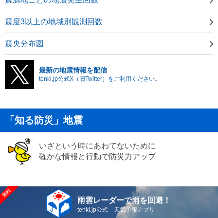
震度3以上の地域別観測回数
震央分布図
最新の地震情報を配信
tenki.jp公式X（旧Twitter）をご利用ください。
「知る防災」地震
いざという時にあわてないために
確かな情報と行動で防災力アップ
雨雲レーダーで雨を回避！
tenki.jp公式 天気予報アプリ