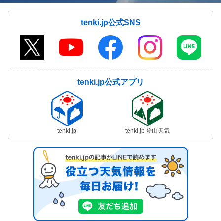
tenki.jp公式SNS
tenki.jp公式アプリ
tenki.jp
tenki.jp 登山天気