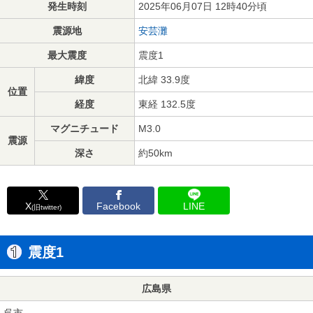
発生時刻
2025年06月07日 12時40分頃
震源地
安芸灘
最大震度
震度1
緯度
北緯 33.9度
位置
経度
東経 132.5度
マグニチュード
M3.0
震源
深さ
約50km
X
Facebook
LINE
(旧twitter)
震度1
広島県
呉市