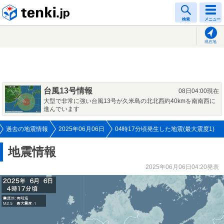
tenki.jp
検索
メニュー
現在地
台風13号情報
08日04:00現在
大型で非常に強い台風13号が久米島の北北西約40kmを南南西に
進んでいます
過去の地震情報
2025年06月06日
04時17分頃発生した地震(最大震度1)
地震情報
2025年06月06日04:20発表