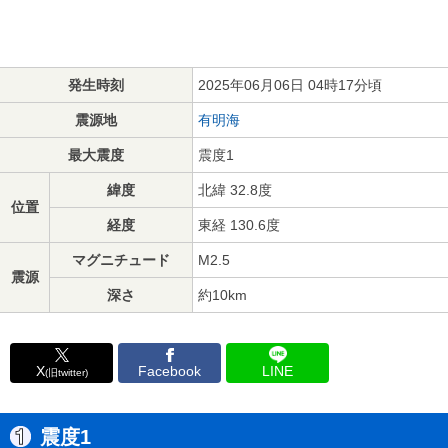
発生時刻
2025年06月06日 04時17分頃
震源地
有明海
最大震度
震度1
緯度
北緯 32.8度
位置
経度
東経 130.6度
マグニチュード
M2.5
震源
深さ
約10km
X
Facebook
LINE
(旧twitter)
震度1