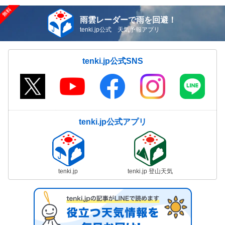
雨雲レーダーで雨を回避！
tenki.jp公式 天気予報アプリ
tenki.jp公式SNS
tenki.jp公式アプリ
tenki.jp
tenki.jp 登山天気