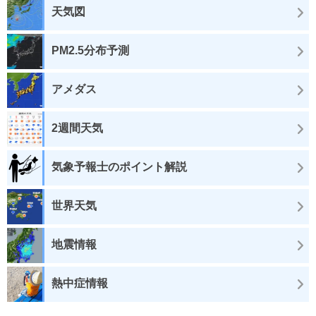
天気図
PM2.5分布予測
アメダス
2週間天気
気象予報士のポイント解説
世界天気
地震情報
熱中症情報