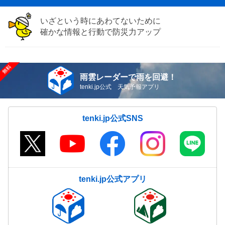
いざという時にあわてないために
確かな情報と行動で防災力アップ
雨雲レーダーで雨を回避！
tenki.jp公式 天気予報アプリ
tenki.jp公式SNS
tenki.jp公式アプリ