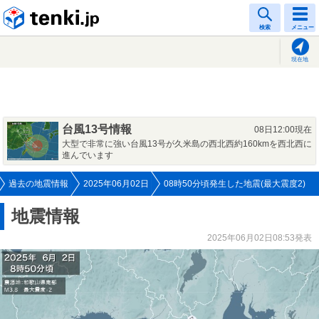
tenki.jp
検索
メニュー
現在地
台風13号情報
08日12:00現在
大型で非常に強い台風13号が久米島の西北西約160kmを西北西に
進んでいます
過去の地震情報
2025年06月02日
08時50分頃発生した地震(最大震度2)
地震情報
2025年06月02日08:53発表