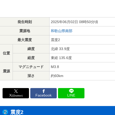
発生時刻
2025年06月02日 08時50分頃
震源地
和歌山県南部
最大震度
震度2
緯度
北緯 33.9度
位置
経度
東経 135.6度
マグニチュード
M3.8
震源
深さ
約60km
X
Facebook
LINE
(旧twitter)
震度2