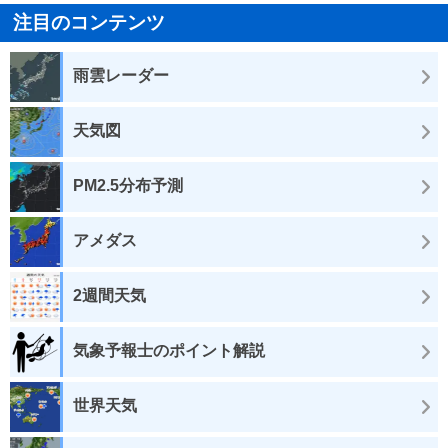
注目のコンテンツ
雨雲レーダー
天気図
PM2.5分布予測
アメダス
2週間天気
気象予報士のポイント解説
世界天気