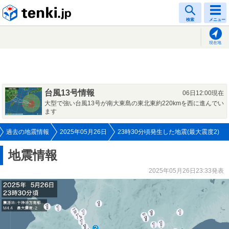
tenki.jp
検索
メニュー
現在地
台風13号情報
06日12:00現在
大型で強い台風13号が南大東島の東北東約220kmを西に進んでい
ます
過去の地震情報
2025年05月26日
23時30分頃発生した地震(最大震度2)
地震情報
2025年05月26日23:33発表