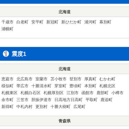
北海道
千歳市
白老町
安平町
新冠町
新ひだか町
浦河町
幕別町
浦幌町
震度1
北海道
恵庭市
北広島市
室蘭市
苫小牧市
登別市
厚真町
むかわ町
様似町
帯広市
十勝清水町
芽室町
豊頃町
本別町
札幌北区
札幌東区
札幌白石区
札幌厚別区
江別市
函館市
鹿部町
小樽市
余市町
三笠市
胆振伊達市
日高地方日高町
平取町
鹿追町
新得町
中札内村
更別村
十勝大樹町
広尾町
青森県