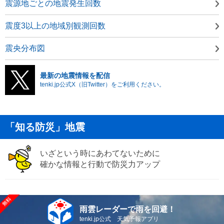
震源地ごとの地震発生回数
震度3以上の地域別観測回数
震央分布図
最新の地震情報を配信
tenki.jp公式X（旧Twitter）をご利用ください。
「知る防災」地震
いざという時にあわてないために
確かな情報と行動で防災力アップ
雨雲レーダーで雨を回避！
tenki.jp公式 天気予報アプリ