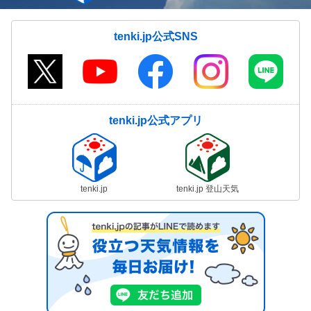
tenki.jp公式SNS
tenki.jp公式アプリ
tenki.jp
tenki.jp 登山天気