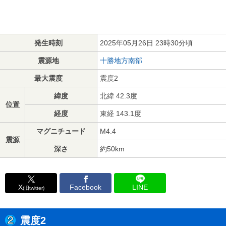
発生時刻
2025年05月26日 23時30分頃
震源地
十勝地方南部
最大震度
震度2
緯度
北緯 42.3度
位置
経度
東経 143.1度
マグニチュード
M4.4
震源
深さ
約50km
X
Facebook
LINE
(旧twitter)
震度2