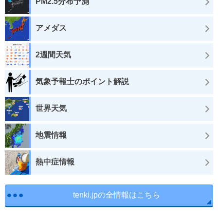
PM2.5分布予測
アメダス
2週間天気
気象予報士のポイント解説
世界天気
地震情報
熱中症情報
tenki.jpの全情報はこちら