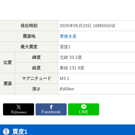
発生時刻
2025年05月23日 16時50分頃
震源地
豊後水道
最大震度
震度1
緯度
北緯 33.2度
位置
経度
東経 131.9度
マグニチュード
M3.1
震源
深さ
約60km
X
Facebook
LINE
(旧twitter)
震度1