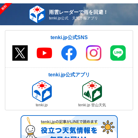
雨雲レーダーで雨を回避！
tenki.jp公式 天気予報アプリ
tenki.jp公式SNS
tenki.jp公式アプリ
tenki.jp
tenki.jp 登山天気