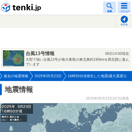
tenki.jp
検索
メニュー
現在地
台風13号情報
06日14:00現在
大型で強い台風13号が南大東島の東北東約190kmを西北西に進ん
でいます
過去の地震情報
2025年05月23日
16時50分頃発生した地震(最大震度1)
地震情報
2025年05月23日16:52発表