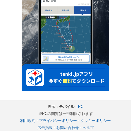
表示：
モバイル
｜
PC
※PCの閲覧は一部制限されます
利用規約
-
プライバシーポリシー
-
クッキーポリシー
広告掲載
-
お問い合わせ
-
ヘルプ