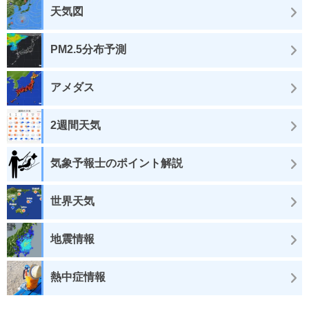
天気図
PM2.5分布予測
アメダス
2週間天気
気象予報士のポイント解説
世界天気
地震情報
熱中症情報