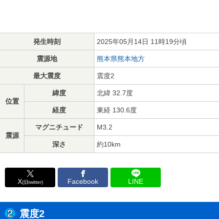
発生時刻
2025年05月14日 11時19分頃
震源地
熊本県熊本地方
最大震度
震度2
緯度
北緯 32.7度
位置
経度
東経 130.6度
マグニチュード
M3.2
震源
深さ
約10km
X
Facebook
LINE
(旧twitter)
震度2