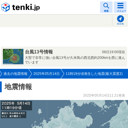
tenki.jp
検索
メニュー
現在地
台風13号情報
08日19:00現在
大型で非常に強い台風13号が久米島の西北西約200kmを西に進ん
でいます
過去の地震情報
2025年05月14日
11時19分頃発生した地震(最大震度2)
地震情報
2025年05月14日11:21発表