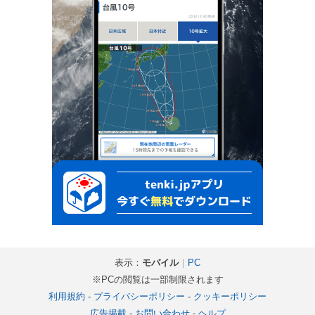
表示：
モバイル
｜
PC
※PCの閲覧は一部制限されます
利用規約
-
プライバシーポリシー
-
クッキーポリシー
広告掲載
-
お問い合わせ
-
ヘルプ