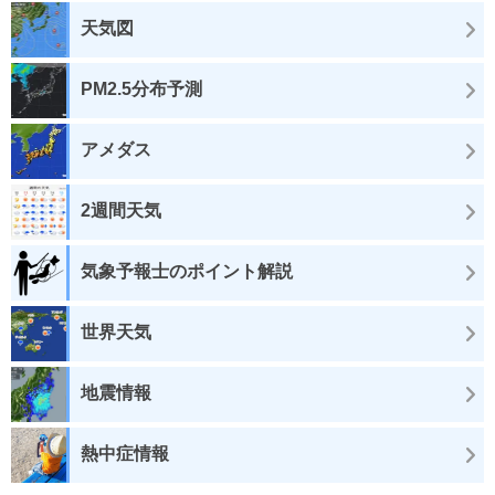
天気図
PM2.5分布予測
アメダス
2週間天気
気象予報士のポイント解説
世界天気
地震情報
熱中症情報