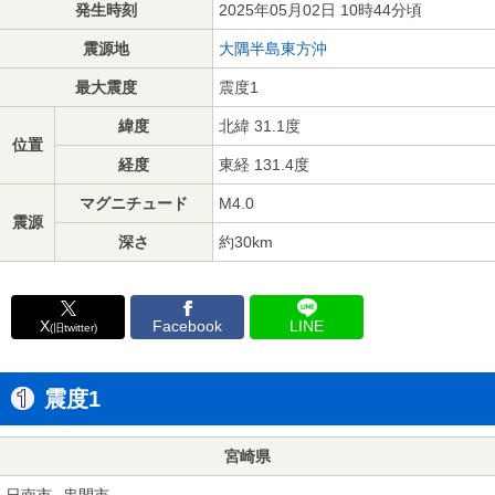
発生時刻
2025年05月02日 10時44分頃
震源地
大隅半島東方沖
最大震度
震度1
緯度
北緯 31.1度
位置
経度
東経 131.4度
マグニチュード
M4.0
震源
深さ
約30km
X
Facebook
LINE
(旧twitter)
震度1
宮崎県
日南市
串間市