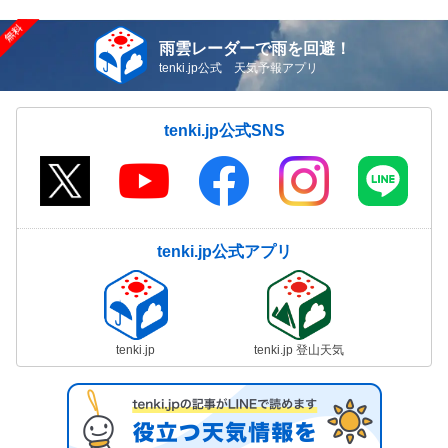
雨雲レーダーで雨を回避！
tenki.jp公式 天気予報アプリ
tenki.jp公式SNS
tenki.jp公式アプリ
tenki.jp
tenki.jp 登山天気